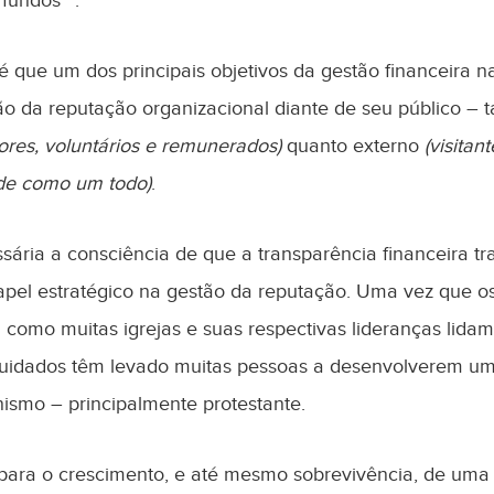
e fundos”
.
que um dos principais objetivos da gestão financeira na 
ão da reputação organizacional diante de seu público – t
res, voluntários e remunerados)
quanto externo
(visitan
de como um todo)
.
essária a consciência de que a transparência financeira 
pel estratégico na gestão da reputação. Uma vez que o
como muitas igrejas e suas respectivas lideranças lida
 cuidados têm levado muitas pessoas a desenvolverem 
nismo – principalmente protestante.
para o crescimento, e até mesmo sobrevivência, de uma i