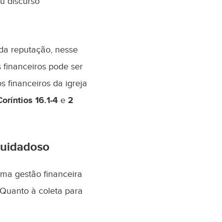
u discurso
 da reputação, nesse
 financeiros pode ser
 financeiros da igreja
Coríntios 16.1-4
e
2
cuidadoso
ma gestão financeira
“Quanto à coleta para