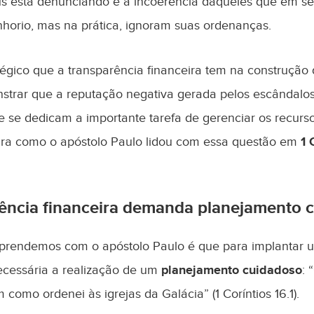
us está denunciando é a incoerência daqueles que em se
horio, mas na prática, ignoram suas ordenanças.
tégico que a transparência financeira tem na construção
nstrar que a reputação negativa gerada pelos escândalos
 se dedicam a importante tarefa de gerenciar os recursos
ra como o apóstolo Paulo lidou com essa questão em
1 
ência financeira demanda planejamento 
aprendemos com o apóstolo Paulo é que para implantar u
necessária a realização de um
planejamento cuidadoso
: 
como ordenei às igrejas da Galácia” (1 Coríntios 16.1).