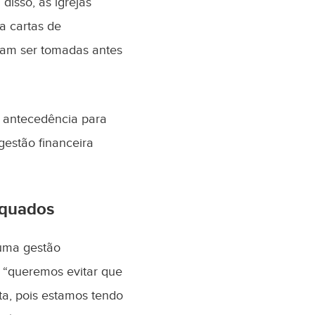
disso, as igrejas
a cartas de
iam ser tomadas antes
m antecedência para
gestão financeira
equados
 uma gestão
: “queremos evitar que
ta, pois estamos tendo