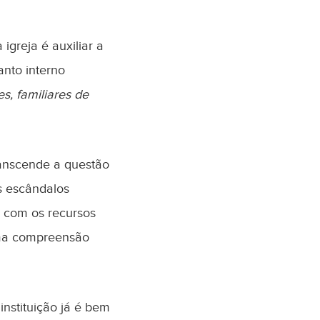
igreja é auxiliar a
anto interno
tes, familiares de
transcende a questão
s escândalos
m com os recursos
uma compreensão
nstituição já é bem