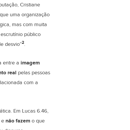
putação, Cristiane
a que uma organização
égica, mas com muita
escrutínio público
2
de desvio”
.
a entre a
imagem
to real
pelas pessoas
elacionada com a
ática. Em Lucas 6.46,
’ e
não fazem
o que