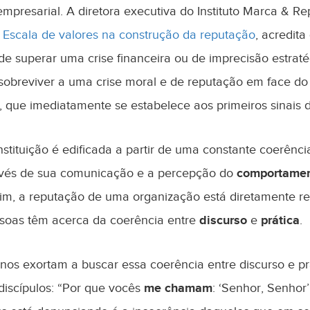
mpresarial. A diretora executiva do Instituto Marca & Re
o
Escala de valores na construção da reputação
, acredit
e superar uma crise financeira ou de imprecisão estrat
sobreviver a uma crise moral e de reputação em face do 
l, que imediatamente se estabelece aos primeiros sinais 
stituição é edificada a partir de uma constante coerênci
vés de sua comunicação e a percepção do
comportamen
sim, a reputação de uma organização está diretamente r
soas têm acerca da coerência entre
discurso
e
prática
.
nos exortam a buscar essa coerência entre discurso e pr
discípulos: “Por que vocês
me chamam
: ‘Senhor, Senhor