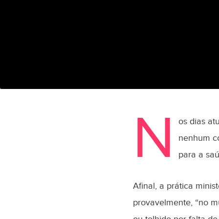
N
os dias at
nenhum co
para a saú
Afinal, a prática mini
provavelmente, “no mu