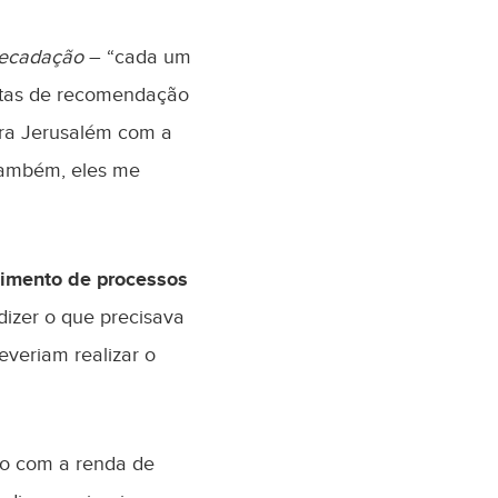
recadação
– “cada um
rtas de recomendação
ra Jerusalém com a
também, eles me
cimento de processos
dizer o que precisava
everiam realizar o
do com a renda de