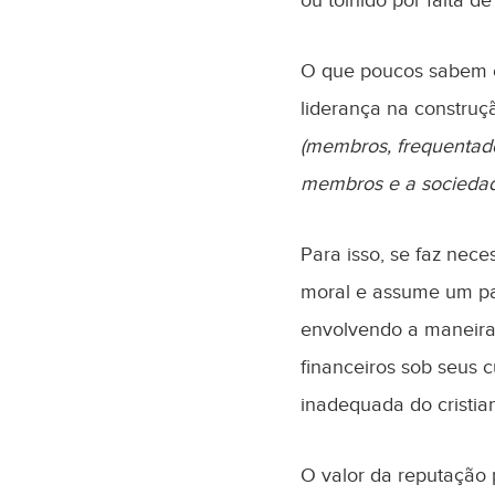
ou tolhido por falta d
O que poucos sabem é 
liderança na construç
(membros, frequentado
membros e a socieda
Para isso, se faz nec
moral e assume um pa
envolvendo a maneira 
financeiros sob seus
inadequada do cristia
O valor da reputação 