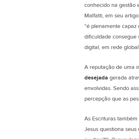
conhecido na gestão e
Malfatti, em seu artig
“é plenamente capaz d
dificuldade consegue 
digital, em rede globa
A reputação de uma in
desejada
gerada atra
envolvidas. Sendo as
percepção que as pes
As Escrituras também 
Jesus questiona seus 