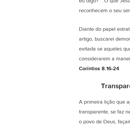
eu digo?'”. O que Jes
reconhecem o seu sen
Diante do papel estra
artigo, buscarei demo
evitada se aqueles que
considerarem a manei
Coríntios 8.16-24
.
Transpar
A primeira lição que 
transparente, se faz 
o povo de Deus, façam 