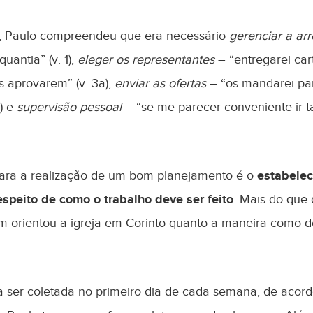
a, Paulo compreendeu que era necessário
gerenciar a ar
antia” (v. 1),
eleger os representantes
– “entregarei ca
 aprovarem” (v. 3a),
enviar as ofertas
– “os mandarei pa
b) e
supervisão pessoal
– “se me parecer conveniente ir 
para a realização de um bom planejamento é o
estabele
respeito de como o trabalho deve ser feito
. Mais do que 
ém orientou a igreja em Corinto quanto a maneira como d
a ser coletada no primeiro dia de cada semana, de acor